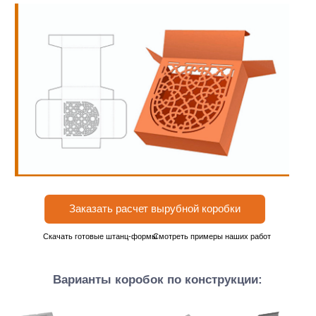
Заказать расчет вырубной коробки
Скачать готовые штанц-формы
Смотреть примеры наших работ
Варианты коробок по конструкции:
крышка-дно
пенал
ласточкин
шкатулка
хвост
пирожок
моноблок с окном
лоток
короб 4-х клапанный
Другие вырубные изделия из картона и бумаги
бирки
конверты
фолдеры
открытки