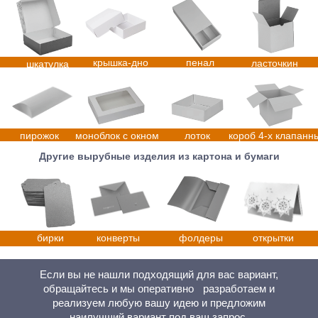
Если вы не нашли подходящий для вас вариант,
обращайтесь и мы оперативно разработаем и
реализуем любую вашу идею и предложим
наилучший вариант под ваш запрос.
Варианты по
картону
мелованный картон
дизайнерский картон
крафтовый картон
микрогофра
Варианты по печати и брендированию
полноцветная
шелкотрафаретная
тиснение
выборочный
печать с
печать
фольгой,
УФ-лак
ламинацией
конгрев